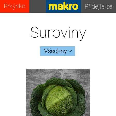
Prkýnko
Přidejte se
Suroviny
Všechny